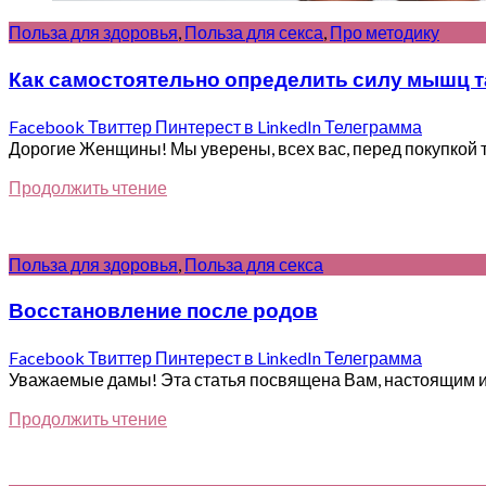
Польза для здоровья
,
Польза для секса
,
Про методику
Как самостоятельно определить силу мышц т
Facebook
Твиттер
Пинтерест
в LinkedIn
Телеграмма
Дорогие Женщины! Мы уверены, всех вас, перед покупкой тр
Продолжить чтение
Польза для здоровья
,
Польза для секса
Восстановление после родов
Facebook
Твиттер
Пинтерест
в LinkedIn
Телеграмма
Уважаемые дамы! Эта статья посвящена Вам, настоящим и 
Продолжить чтение