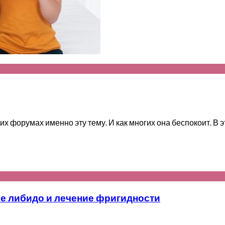
 форумах именно эту тему. И как многих она беспокоит. В это
е либидо и лечение фригидности