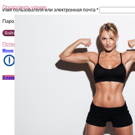
Продолжить чтение
Имя пользователя или электронная почта
*
Пароль
*
Войти в
Потеряли ваш пароль?
Запомнить меня
Меню
0
пункт
/
0,00
₽