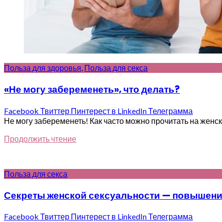
Польза для здоровья
,
Польза для секса
«Не могу забеременеть», что делать?
Facebook
Твиттер
Пинтерест
в LinkedIn
Телеграмма
Не могу забеременеть! Как часто можно прочитать на женских
Продолжить чтение
Польза для секса
Секреты женской сексуальности — повышени
Facebook
Твиттер
Пинтерест
в LinkedIn
Телеграмма