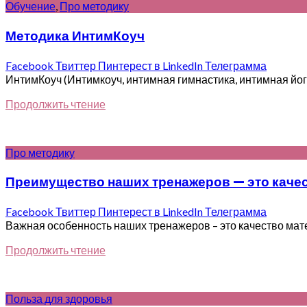
Обучение
,
Про методику
Методика ИнтимКоуч
Facebook
Твиттер
Пинтерест
в LinkedIn
Телеграмма
ИнтимКоуч (Интимкоуч, интимная гимнастика, интимная йог
Продолжить чтение
Про методику
Преимущество наших тренажеров — это каче
Facebook
Твиттер
Пинтерест
в LinkedIn
Телеграмма
Важная особенность наших тренажеров – это качество матер
Продолжить чтение
Польза для здоровья