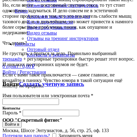
Но, если звуки — постоянный спутник секса, то тут стоит
Отзывы на тренинг инструкторов
однозначно задуматься. И дело совсем не в эстетичной
Видео
стороне процесса, а в том, что это показатель слабости мышц
Анатомия мышц тазового дна
тазового дна, и, в дальнейшем, это может привести к намного
Видео про тренажеры
более серьезным проблемам, таким, как опущение и
Видео про упражнения
недержание.
Видео отзывы
Отзывы на тренинг инструкторов
Что делать?
Контакты
Оптовый отдел
Не грустить, а браться за дело. Правильно выбранный
Контакты и реквизиты
тренажёр
+ регулярные тренировки быстро решат этот вопрос.
И никаких посторонних шумов не будет.
0
пункт
/
0,00
₽
Войти / Регистрация
Если с вами такое приключается — самое главное, не
впадайте в панику. Чувство юмора в такой ситуации ещё
Войти
Создать учетную запись
никому не вредило.
Имя пользователя или электронная почта
*
Контакты
Пароль
*
ООО "Секретный фитнес"
Войти в
Москва, Шоссе Энтузиастов, д. 56, стр. 25, оф. 133
Потеряли ваш пароль?
Запомнить меня