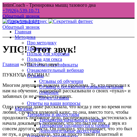
IntimCoach - Тренировка мышц тазового дна
+7(926)-539-10-71
Обратный звонок
+7(926)-539-10-71
Обратный звонок
Главная
Методика
Про методику
УПС! Этот звук!
Тренажеры
Польза для здоровья
Польза для секса
Главная
»
УПС! Этот звук!
Патенты и сертификаты
Ознакомительный вебинар
ПУКНУЛА ВАГИНА!
Отзывы
Отзывы об обучении
Многим девушкам знакома эта проблема. Те, кто приходил к
Отзывы о бесплатном ознакомительном
нам на обучение, наперебой рассказывали о своих «пуках» и
семинаре
забавных (и не очень) ситуациях.
Видео отзывы
Ответы на ваши вопросы
Одна ученица даже рассказала, что когда у нее во время ночи
Магазин
любви, случился шумовой казус, то она, вместо того, чтобы
Тренажеры и аксессуары
продолжить любовное дело, распереживалась, застеснялась и
Тренажеры начального уровня
начала доказывать любимому, что это был не пук, а звук из
Тренажеры продвинутого уровня
совсем другого места. Он говорил, что понимает, что это был
Дополнительные аксессуары
не пук, а она подумала, что он просто такой галантный и
Патенты и сертификаты