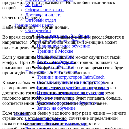
продолжила что-то доказывать. Ночь любви закончилась
Корзина
ссорой.
Оформление заказа
Доставка и оплата
Отчего так бывает?
Оптовый отдел
Тренинговый центр
Наше влагалище — орган полый.
Об обучении
Ознакомительный вебинар
Во время секса интимные мышцы женщины расслабляются и
Дистанционное обучение
напрягаются. Управлять этими мышцами женщина может
Индивидуальное обучение
после определенных тренировок.
Тренинг в Москве
Наши инструктора
Если у женщины слабые мышцы, то может случиться такой
Запись на обучение
конфуз. При слабом охвате воздух постоянно попадает во
Залы для обучения
влагалище во время фрикций партнера и во время секса будет
Подготовка инструкторов
происходить «музыкальное сопровождение».
Тренинг инструкторов IntimCoach
Он-лайн обучение на инструктора
Кроме слабых интимных мышц в этом вопросе важен и
Расписание: обучение инструкторов
размер полового органа мужчины. Если, например, член
Отзывы на тренинг инструкторов
достаточно тонкий по отношению к вагине, то во время
Наши инструктора
полового акта воздуха во влагалище будет попадать больше,
Частые вопросы по обучению
соответственно, шумовое оформление будет сильнее.
Запись на обучение
Если такие звуки были у вас всего пару раз в жизни — ничего
Отзывы
страшного в этом нет, возможно, сочетание определенной
Отзывы об обучении
позы и неожиданное движение в совокупности с
Отзывы о бесплатном семинаре
расслаблением интимных мышц спровоцировали такой казус.
Видео отзывы