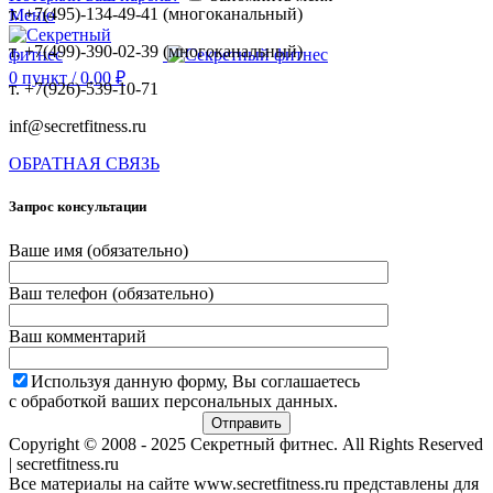
т. +7(495)-134-49-41 (многоканальный)
Меню
т. +7(499)-390-02-39 (многоканальный)
0
пункт
/
0,00
₽
т. +7(926)-539-10-71
inf@secretfitness.ru
ОБРАТНАЯ СВЯЗЬ
Запрос консультации
Ваше имя (обязательно)
Ваш телефон (обязательно)
Ваш комментарий
Используя данную форму, Вы соглашаетесь
с обработкой ваших персональных данных.
Copyright © 2008 - 2025 Секретный фитнес. All Rights Reserved
| secretfitness.ru
Все материалы на сайте www.secretfitness.ru представлены для