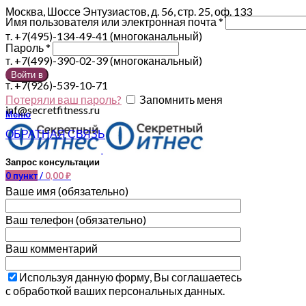
Москва, Шоссе Энтузиастов, д. 56, стр. 25, оф. 133
Имя пользователя или электронная почта
*
т. +7(495)-134-49-41 (многоканальный)
Пароль
*
т. +7(499)-390-02-39 (многоканальный)
Войти в
т. +7(926)-539-10-71
Потеряли ваш пароль?
Запомнить меня
inf@secretfitness.ru
Меню
ОБРАТНАЯ СВЯЗЬ
Запрос консультации
0
пункт
/
0,00
₽
Ваше имя (обязательно)
Ваш телефон (обязательно)
Ваш комментарий
Используя данную форму, Вы соглашаетесь
с обработкой ваших персональных данных.