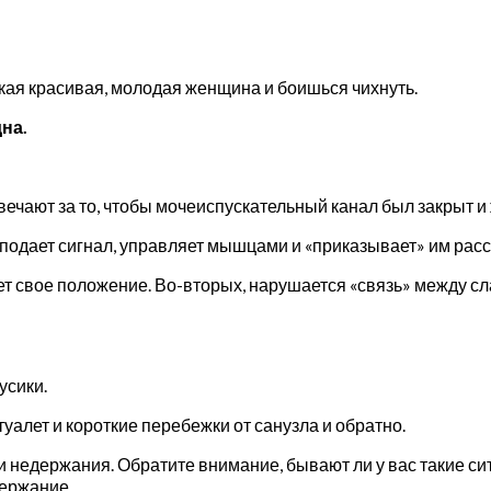
ы такая красивая, молодая женщина и боишься чихнуть.
дна.
ечают за то, чтобы мочеиспускательный канал был закрыт и
н подает сигнал, управляет мышцами и «приказывает» им расс
ет свое положение. Во-вторых, нарушается «связь» между с
русики.
уалет и короткие перебежки от санузла и обратно.
недержания. Обратите внимание, бывают ли у вас такие сит
держание.