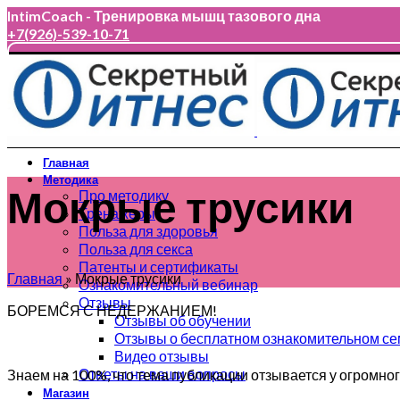
IntimCoach - Тренировка мышц тазового дна
+7(926)-539-10-71
+7(926)-539-10-71
Главная
Методика
Мокрые трусики
Про методику
Тренажеры
Польза для здоровья
Польза для секса
Патенты и сертификаты
Главная
»
Мокрые трусики
Ознакомительный вебинар
Отзывы
БОРЕМСЯ С НЕДЕРЖАНИЕМ!
Отзывы об обучении
Отзывы о бесплатном ознакомительном с
⠀
Видео отзывы
Ответы на ваши вопросы
Знаем на 100%, что тема публикации отзывается у огромно
Магазин