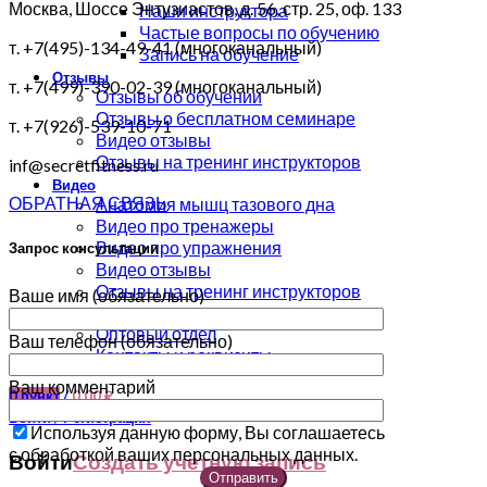
Москва, Шоссе Энтузиастов, д. 56, стр. 25, оф. 133
Наши инструктора
Частые вопросы по обучению
т. +7(495)-134-49-41 (многоканальный)
Запись на обучение
Отзывы
т. +7(499)-390-02-39 (многоканальный)
Отзывы об обучении
Отзывы о бесплатном семинаре
т. +7(926)-539-10-71
Видео отзывы
Отзывы на тренинг инструкторов
inf@secretfitness.ru
Видео
ОБРАТНАЯ СВЯЗЬ
Анатомия мышц тазового дна
Видео про тренажеры
Видео про упражнения
Запрос консультации
Видео отзывы
Отзывы на тренинг инструкторов
Ваше имя (обязательно)
Контакты
Оптовый отдел
Ваш телефон (обязательно)
Контакты и реквизиты
Ваш комментарий
0
пункт
/
0,00
₽
Войти / Регистрация
Используя данную форму, Вы соглашаетесь
с обработкой ваших персональных данных.
Войти
Создать учетную запись