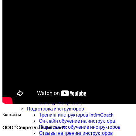
Тренажеры начального уровня
Тренажеры продвинутого уровня
Дополнительные аксессуары
Патенты и сертификаты
Корзина
Оформление заказа
Доставка и оплата
Оптовый отдел
Тренинговый центр
Об обучении
Ознакомительный вебинар
Дистанционное обучение
Индивидуальное обучение
Тренинг в Москве
Наши инструктора
Запись на обучение
Залы для обучения
Подготовка инструкторов
Тренинг инструкторов IntimCoach
Контакты
Он-лайн обучение на инструктора
Расписание: обучение инструкторов
ООО "Секретный фитнес"
Отзывы на тренинг инструкторов